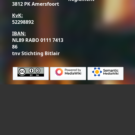
3812 PK Amersfoort
KvK:
52298892
IBAN:
NL89 RABO 0111 7413
86
tnv Stichting Bitlair