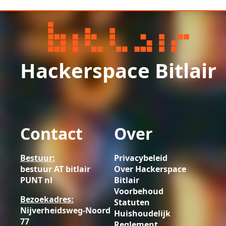
Hackerspace Bitlair
Contact
Over
Bestuur:
Privacybeleid
bestuur AT bitlair
Over Hackerspace
PUNT nl
Bitlair
Voorbehoud
Bezoekadres:
Statuten
Nijverheidsweg-Noord
Huishoudelijk
77
Reglement